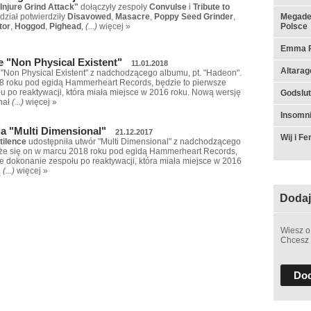
Injure Grind Attack"
dołączyły zespoły
Convulse
i
Tribute to
dział potwierdziły
Disavowed
,
Masacre
,
Poppy Seed Grinder
,
Megadet
tor
,
Hoggod
,
Pighead
,
(...)
więcej »
Polsce
Emma Ru
e "Non Physical Existent"
11.01.2018
Altarag
 "Non Physical Existent" z nadchodzącego albumu, pt. "Hadeon".
8 roku pod egidą Hammerheart Records, będzie to pierwsze
u po reaktywacji, która miała miejsce w 2016 roku. Nową wersję
Godslut 
nał
(...)
więcej »
Insomn
ia "Multi Dimensional"
21.12.2017
Wij i F
tilence
udostępniła utwór "Multi Dimensional" z nadchodzącego
aże się on w marcu 2018 roku pod egidą Hammerheart Records,
ne dokonanie zespołu po reaktywacji, która miała miejsce w 2016
ą
(...)
więcej »
Dodaj
Wiesz o
Chcesz 
Dod