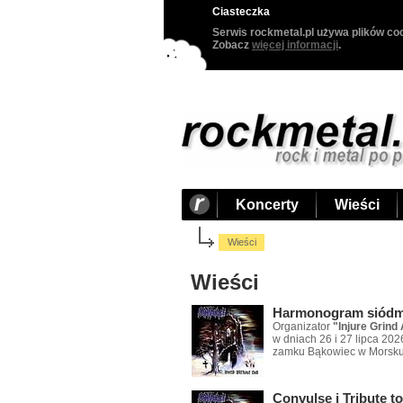
Ciasteczka
Serwis rockmetal.pl używa plików coo
Zobacz
więcej informacji
.
Koncerty
Wieści
Wieści
Wieści
Harmonogram siódme
Organizator
"Injure Grind 
w dniach 26 i 27 lipca 20
zamku Bąkowiec w Morsku
Convulse i Tribute t