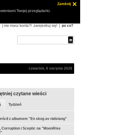
Zamknij
wieniami Twojej przeglądarki.
ę
| nie masz konta?!
zarejestruj się!
|
po co?
czwartek, 6 sierpnia 2026
ętniej czytane wieści
Tydzień
ń
rócił z albumem "En skog av nidstang"
 Corruption i Sceptic na "MoonRise
l"