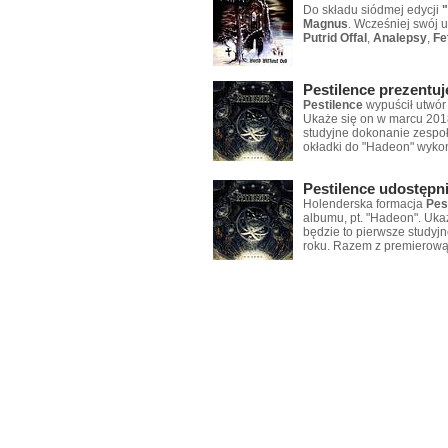
Do składu siódmej edycji
"
Magnus
. Wcześniej swój u
Putrid Offal
,
Analepsy
,
Fe
Pestilence prezentuj
Pestilence
wypuścił utwór
Ukaże się on w marcu 201
studyjne dokonanie zespoł
okładki do "Hadeon" wyko
Pestilence udostępn
Holenderska formacja
Pes
albumu, pt. "Hadeon". Uk
będzie to pierwsze studyj
roku. Razem z premierow