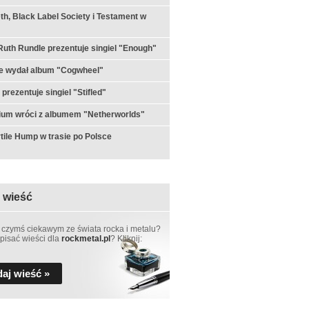
h, Black Label Society i Testament w
th Rundle prezentuje singiel "Enough"
e wydał album "Cogwheel"
prezentuje singiel "Stifled"
ium wróci z albumem "Netherworlds"
ertile Hump w trasie po Polsce
 wieść
 czymś ciekawym ze świata rocka i metalu?
pisać wieści dla
rockmetal.pl
? Kliknij:
aj wieść »