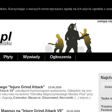
kies. Korzystając z naszych stron wyrażasz zgodę na ich użycie zgodnie z usta
zaloguj si
Płyty
Wywiady
Ogłoszenia
Najch
go "Injure Grind Attack"
Dzie
23.06.2026
Attack VII"
udostępnił harmonogram wydarzenia. Odbędzie się ono
26 roku roku na terenie "Ośrodka Wypoczynkowego Morsko Plus" przy
. Zagrają
Convulse
,
Masacre
,
Disavowed
,
Necrovile
,
(...)
więcej »
Taake w
Trauma,
Festiva
o Magnus na "Injure Grind Attack VII"
22.02.2026