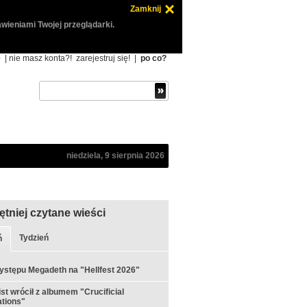
Zamknij
wieniami Twojej przeglądarki.
ę
| nie masz konta?!
zarejestruj się!
|
po co?
niedziela, 9 sierpnia 2026
ętniej czytane wieści
Tydzień
ń
ystępu Megadeth na "Hellfest 2026"
st wrócił z albumem "Crucificial
tions"