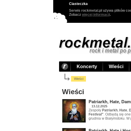
Ciasteczka
Serwis rockmetal.pl używa plików coo
Zobacz
więcej informacji
.
Koncerty
Wieści
Wieści
Wieści
Patriarkh, Hate, Dam
13.12.2025
Zespoły
Patriarkh
,
Hate
,
Festival"
. Odbędą się one
grudnia w Białymstoku. W
Patriarkh, Hate i Ho