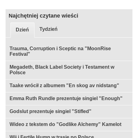
Najchętniej czytane wieści
Tydzień
Dzień
Trauma, Corruption i Sceptic na "MoonRise
Festival"
Megadeth, Black Label Society i Testament w
Polsce
Taake wrócił z albumem "En skog av nidstang"
Emma Ruth Rundle prezentuje singiel "Enough"
Godslut prezentuje singiel "Stifled"
Wideo z tekstem do "Godlike Alchemy" Kamelot
Wij i Fertile Hump w trasie po Polsce