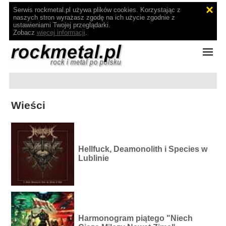
Serwis rockmetal.pl używa plików cookies. Korzystając z
naszych stron wyrażasz zgodę na ich użycie zgodnie z
ustawieniami Twojej przeglądarki.
Zobacz
więcej informacji
.
Wieści
Hellfuck, Deamonolith i Species w
Lublinie
Harmonogram piątego "Niech