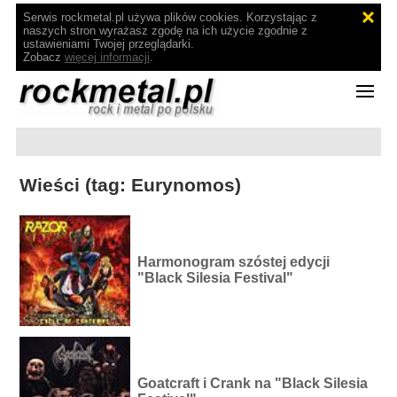
Serwis rockmetal.pl używa plików cookies. Korzystając z
naszych stron wyrażasz zgodę na ich użycie zgodnie z
ustawieniami Twojej przeglądarki.
Zobacz
więcej informacji
.
Wieści (tag: Eurynomos)
Harmonogram szóstej edycji
"Black Silesia Festival"
Goatcraft i Crank na "Black Silesia