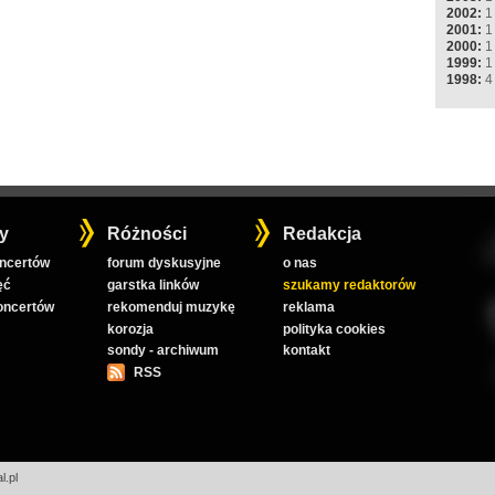
2002:
1
2001:
1
2000:
1
1999:
1
1998:
4
y
Różności
Redakcja
oncertów
forum dyskusyjne
o nas
ęć
garstka linków
szukamy redaktorów
koncertów
rekomenduj muzykę
reklama
korozja
polityka cookies
sondy - archiwum
kontakt
RSS
l.pl