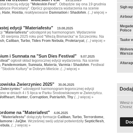
iał trzecią edycję
"Moleskin Fest"
. Odbędzie się ona 19 grudnia
Sigh w
Fabryce Porcelany". Oprócz gospodarza wydarzenia na scenie
h
,
Hate
,
Hostia
, reaktywowane
Damnation
i
Shadohm
.
(...)
więcej »
Airbou
Megadet
tej edycji "Materiafestu"
19.08.2025
Polsce
cji
"Materiafestu"
udostępnił jej harmonogram. Wydarzenie
i 30 sierpnia 2025 roku pod "Wieżą Bismarcka" w Szczecinku. Na
Taake w
esh
,
Caliban
,
Turbo
,
Tides From Nebula
,
Proletaryat
,
(...)
więcej »
Wolvenn
Warsza
ium i Sunnata na "Sun Dies Festival"
9.07.2025
tival"
ogłosił skład tegorocznej edycji wydarzenia. Na scenie
Altarag
h
,
Pandemonium
,
Sunnata
,
Materia
,
Varmia
i
Shadohm
. Festiwal
w "Stodole Kultury" w Dobrym Mieście.
(...)
więcej »
wiska Zwierzyniec 2025"
30.06.2025
Dodaj
Zwierzyniec"
udostępnił harmonogram tegorocznej edycji
ono w dniach 4 i 5 lipca w Parku Środowiskowym w Zwierzyńcu.
Wolfheart
,
Hunter
,
Corruption
,
Patriarkh
,
Thy
(...)
więcej »
Wiesz o
Chcesz 
rordome na "Materiafest"
4.06.2025
"Materiafestu"
dołączyły formacje
Caliban
,
Turbo
,
Terrordome
,
Iamone
i
JaQbe
. Wcześniej swój udział potwierdziły
Septicflesh
,
Dod
Nebula
,
(...)
więcej »