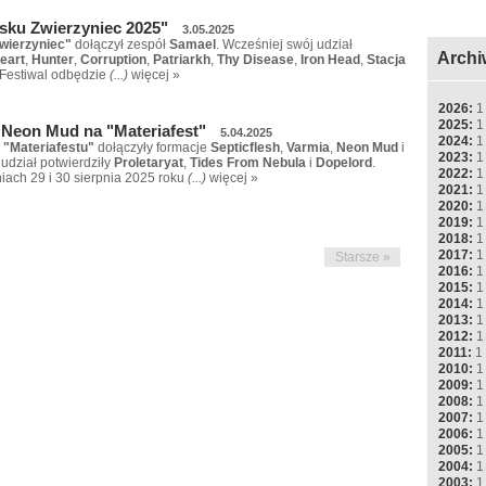
sku Zwierzyniec 2025"
3.05.2025
wierzyniec"
dołączył zespół
Samael
. Wcześniej swój udział
Archi
eart
,
Hunter
,
Corruption
,
Patriarkh
,
Thy Disease
,
Iron Head
,
Stacja
 Festiwal odbędzie
(...)
więcej »
2026:
1
2025:
1
i Neon Mud na "Materiafest"
5.04.2025
2024:
1
i
"Materiafestu"
dołączyły formacje
Septicflesh
,
Varmia
,
Neon Mud
i
2023:
1
 udział potwierdziły
Proletaryat
,
Tides From Nebula
i
Dopelord
.
2022:
1
niach 29 i 30 sierpnia 2025 roku
(...)
więcej »
2021:
1
2020:
1
2019:
1
2018:
1
2017:
1
Starsze »
2016:
1
2015:
1
2014:
1
2013:
1
2012:
1
2011:
1
2010:
1
2009:
1
2008:
1
2007:
1
2006:
1
2005:
1
2004:
1
2003:
1