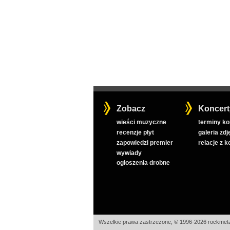
Zobacz
Koncert
wieści muzyczne
terminy k
recenzje płyt
galeria zdj
zapowiedzi premier
relacje z 
wywiady
ogłoszenia drobne
Wszelkie prawa zastrzeżone, © 1996-2026 rockmeta