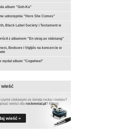
yda album "Goh-Ka"
rne udostępnia "Here She Comes"
h, Black Label Society i Testament w
rócił z albumem "En skog av nidstang"
est, Bedsore i Vigljós na koncercie w
wie
e wydał album "Cogwheel"
 wieść
 czymś ciekawym ze świata rocka i metalu?
pisać wieści dla
rockmetal.pl
? Kliknij:
aj wieść »