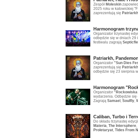
Zespół
Moleskin
zapowiedz
2025 roku w katowickiej "
zaprezentują się
Patriark
Harmonogram trzynas
Organizator trzynastej edy
odbędzie się w dniach 29 
festiwalu zagrają
Septicfl
Patriarkh, Pandemon
Organizator
"Sun Dies Fes
zaprezentują się
Patriark
odbędzie się 23 sierpnia 
Harmonogram "Rocko
Organizator
"Rockowiska 
wydarzenia. Odbędzie się 
Zagrają
Samael
,
Soulfly
,
Caliban, Turbo i Ter
Do składu trzynastej edycji
Materia
,
The Intersphere
,
Proletaryat
,
Tides From 