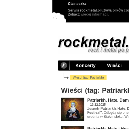
Ciasteczka
Serwis rockmetal.pl używa plików coo
Zobacz
więcej informacji
.
Koncerty
Wieści
Wieści (tag: Patriarkh)
Wieści (tag: Patriark
Patriarkh, Hate, Dam
13.12.2025
Zespoły
Patriarkh
,
Hate
,
Festival"
. Odbędą się one
grudnia w Białymstoku. W
Patriarkh, Hate i Ho