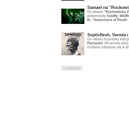
Samael na "Rockowi
Do składu
"Rockowiska Z
potwierdziły
Soulfly
,
Wolfh
B.
i
Twoyastara of Death
.
Septicflesh, Varmia 
Do składu trzynastej edycj
Patriarkh
. Wcześniej swój
Festiwal odbędzie się w d
« Nowsze