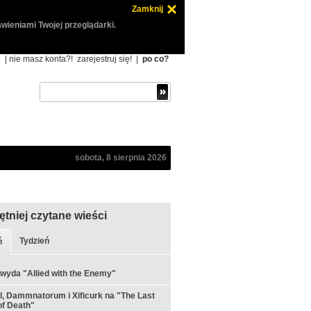
Zamknij
wieniami Twojej przeglądarki.
ę
| nie masz konta?!
zarejestruj się!
|
po co?
sobota, 8 sierpnia 2026
ętniej czytane wieści
Tydzień
ń
 wyda "Allied with the Enemy"
ul, Dammnatorum i Xificurk na "The Last
f Death"