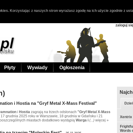
kies. Korzystając z naszych stron wyrażasz zgodę na ich użycie zgodnie z usta
zaloguj si
Płyty
Wywiady
Ogłoszenia
h)
Najch
nation i Hostia na "Gryf Metal X-Mass Festival"
Dzie
Damnation
i
Hostia
zagrają na trzech odsłonach
"Gryf Metal X-Mass
 17 grudnia 2025 roku w Warszawie, 18 grudnia w Gdańsku i 21
Xentrix
 poszczególnych miastach dodatkowo wystąpią
Warga i
(...)
więcej »
Frightf
Words o
stia na trzecim "Moleskin Fest"
25.11.2025