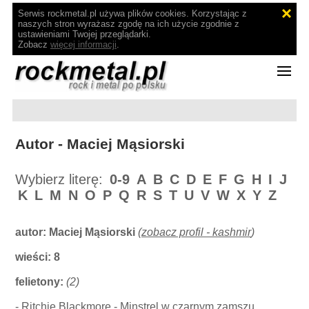
Serwis rockmetal.pl używa plików cookies. Korzystając z
naszych stron wyrażasz zgodę na ich użycie zgodnie z
ustawieniami Twojej przeglądarki.
Zobacz
więcej informacji
.
Autor - Maciej Mąsiorski
Wybierz literę:
0-9
A
B
C
D
E
F
G
H
I
J
K
L
M
N
O
P
Q
R
S
T
U
V
W
X
Y
Z
autor:
Maciej Mąsiorski
(
zobacz profil - kashmir
)
wieści: 8
felietony:
(2)
-
Ritchie Blackmore - Minstrel w czarnym zamszu