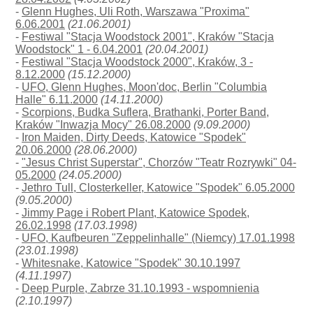
-
Glenn Hughes, Uli Roth, Warszawa "Proxima"
6.06.2001
(21.06.2001)
-
Festiwal "Stacja Woodstock 2001", Kraków "Stacja
Woodstock" 1 - 6.04.2001
(20.04.2001)
-
Festiwal "Stacja Woodstock 2000", Kraków, 3 -
8.12.2000
(15.12.2000)
-
UFO, Glenn Hughes, Moon'doc, Berlin "Columbia
Halle" 6.11.2000
(14.11.2000)
-
Scorpions, Budka Suflera, Brathanki, Porter Band,
Kraków "Inwazja Mocy" 26.08.2000
(9.09.2000)
-
Iron Maiden, Dirty Deeds, Katowice "Spodek"
20.06.2000
(28.06.2000)
-
"Jesus Christ Superstar", Chorzów "Teatr Rozrywki" 04-
05.2000
(24.05.2000)
-
Jethro Tull, Closterkeller, Katowice "Spodek" 6.05.2000
(9.05.2000)
-
Jimmy Page i Robert Plant, Katowice Spodek,
26.02.1998
(17.03.1998)
-
UFO, Kaufbeuren "Zeppelinhalle" (Niemcy) 17.01.1998
(23.01.1998)
-
Whitesnake, Katowice "Spodek" 30.10.1997
(4.11.1997)
-
Deep Purple, Zabrze 31.10.1993 - wspomnienia
(2.10.1997)