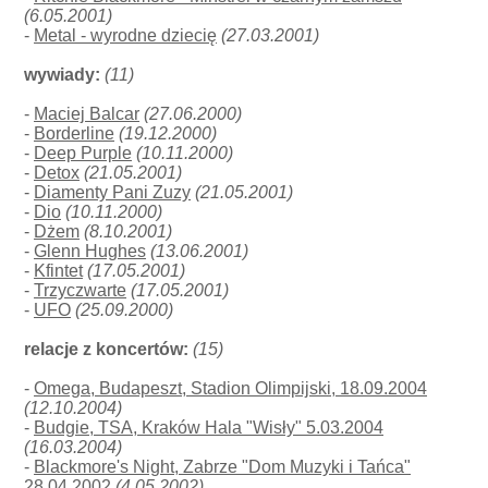
(6.05.2001)
-
Metal - wyrodne dziecię
(27.03.2001)
wywiady:
(11)
-
Maciej Balcar
(27.06.2000)
-
Borderline
(19.12.2000)
-
Deep Purple
(10.11.2000)
-
Detox
(21.05.2001)
-
Diamenty Pani Zuzy
(21.05.2001)
-
Dio
(10.11.2000)
-
Dżem
(8.10.2001)
-
Glenn Hughes
(13.06.2001)
-
Kfintet
(17.05.2001)
-
Trzyczwarte
(17.05.2001)
-
UFO
(25.09.2000)
relacje z koncertów:
(15)
-
Omega, Budapeszt, Stadion Olimpijski, 18.09.2004
(12.10.2004)
-
Budgie, TSA, Kraków Hala "Wisły" 5.03.2004
(16.03.2004)
-
Blackmore's Night, Zabrze "Dom Muzyki i Tańca"
28.04.2002
(4.05.2002)