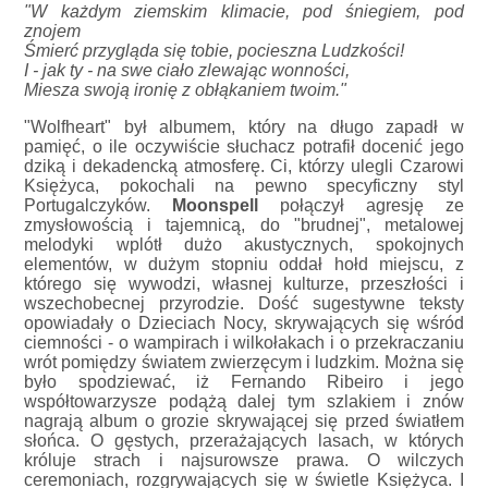
"W każdym ziemskim klimacie, pod śniegiem, pod
znojem
Śmierć przygląda się tobie, pocieszna Ludzkości!
I - jak ty - na swe ciało zlewając wonności,
Miesza swoją ironię z obłąkaniem twoim."
"Wolfheart" był albumem, który na długo zapadł w
pamięć, o ile oczywiście słuchacz potrafił docenić jego
dziką i dekadencką atmosferę. Ci, którzy ulegli Czarowi
Księżyca, pokochali na pewno specyficzny styl
Portugalczyków.
Moonspell
połączył agresję ze
zmysłowością i tajemnicą, do "brudnej", metalowej
melodyki wplótł dużo akustycznych, spokojnych
elementów, w dużym stopniu oddał hołd miejscu, z
którego się wywodzi, własnej kulturze, przeszłości i
wszechobecnej przyrodzie. Dość sugestywne teksty
opowiadały o Dzieciach Nocy, skrywających się wśród
ciemności - o wampirach i wilkołakach i o przekraczaniu
wrót pomiędzy światem zwierzęcym i ludzkim. Można się
było spodziewać, iż Fernando Ribeiro i jego
współtowarzysze podążą dalej tym szlakiem i znów
nagrają album o grozie skrywającej się przed światłem
słońca. O gęstych, przerażających lasach, w których
króluje strach i najsurowsze prawa. O wilczych
ceremoniach, rozgrywających się w świetle Księżyca. I