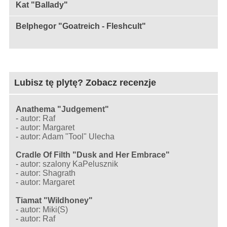
Kat "Ballady"
Belphegor "Goatreich - Fleshcult"
Lubisz tę plytę? Zobacz recenzje
Anathema "Judgement"
-
autor: Raf
-
autor: Margaret
-
autor: Adam "Tool" Ulecha
Cradle Of Filth "Dusk and Her Embrace"
-
autor: szalony KaPelusznik
-
autor: Shagrath
-
autor: Margaret
Tiamat "Wildhoney"
-
autor: Miki(S)
-
autor: Raf