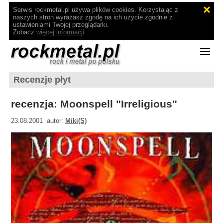
Serwis rockmetal.pl używa plików cookies. Korzystając z
naszych stron wyrażasz zgodę na ich użycie zgodnie z
ustawieniami Twojej przeglądarki.
Zobacz
więcej informacji
.
Recenzje płyt
recenzja: Moonspell "Irreligious"
23.08.2001 autor:
Miki(S)