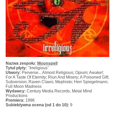
Nazwa zespołu:
Moonspell
Tytuł płyty:
"Irreligious"
Utwory:
Perverse... Almost Religious; Opium; Awake!;
For A Taste Of Eternity; Riun And Misery; A Poisoned Gift;
Subversion; Raven Claws; Mephisto; Herr Spiegelmann;
Full Moon Madness
Wydawcy:
Century Media Records, Metal Mind
Productions
Premiera:
1996
Subiektywna ocena (od 1 do 10):
9