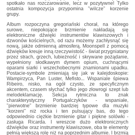
spotkało nas rozczarowanie, lecz w pozytywne! Tylko
ostatnia kompozycja przypomina "wilcze" korzenie
grupy.
Album rozpoczyna gregoriański chorał, na którego
surowe, niepokojące brzmienie nakładają się
elektroniczne dźwięki instrumentów klawiszowych i
dzwonów kościelnych, od razu możemy zachłysnąć się
nową, jakże odmienną atmosferą. Moonspell z pomocą
dźwięków kreuje inną rzeczywistość - świat przygniatany
przez strach, grzech, lubieżność i skrywane pożądanie,
wypełniony słodkawym dymem opium, cuchnącymi
oparami siarki i wszechobecnymi znamionami upadku.
Postacie-symbole zmieniają się jak w kalejdoskopie:
Wampirzyca, Pan Luster, Mefisto... Wspaniale śpiewa
Ribeiro, nisko, na ogół czysto, ze specyficznym
akcentem, czasem słychać tylko jego złowrogi szept lub
melodeklamację. Sekcja rytmiczna to znak
charakterystyczny Portugalczyków - wspaniałe,
"pierwotne" brzmienie bardziej typowe dla muzyki
"korzeni" niż rocka i ten pulsujący bas, do tego
odpowiednio ciężkie brzmienie gitar i piękne solówki -
zasługa Ricarda. I wreszcie dużo elektronicznych
dźwięków oraz instrumenty klawiszowe, oba te elementy
pełnią większą rolę niż na poprzednim albumie. I brzmią