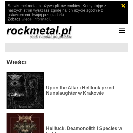
Serwis rockmetal.pl używa plików cookies. Korzystając z
naszych stron wyrażasz zgodę na ich użycie zgodnie z
ustawieniami Twojej przeglądarki.
Zobacz
więcej informacji
.
Wieści
Upon the Altar i Hellfuck przed
Nunslaughter w Krakowie
Hellfuck, Deamonolith i Species w