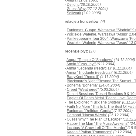
-
Angra
(11.02.2005)
-
Delight
(28.10.2004)
-
Guess Why
(27.12.2004)
-
Soilwork
(3.02.2005)
relacje z koncertów:
(4)
-
Fantomas, Guapo, Warszawa "Stodoła" 9
-
Wściekłe Walenie, Warszawa "Arsus" 2.0
-
Pankregeparty Tour 2004, Warszawa "Pro
-
Wściekłe Walenie, Warszawa "Arsus" 13.
recenzje płyt:
(37)
-
Angra "Temple Of Shadows"
(14.12.2004)
-
Armia "Czas i byt"
(6.11.2004)
-
Armia "Legenda (reedycja)"
(6.11.2004)
-
Armia "Triodante (reedycja)"
(6.11.2004)
-
BarryKent "Demo II"
(4.11.2004)
-
Blackmore's Night "Beyond The Sunset - 
-
Bohema "Bohema"
(24.04.2004)
-
Creed "Weathered"
(5.03.2004)
-
Desert Sessions "Desert Sessions 9 & 10 (
-
Eagles Of Death Metal "Peace Love Death
-
The Exploited "Fuck The System"
(6.11.20
-
Faith No More "This Is It: The Best Of Fait
-
Fantomas "Delirium Cordia"
(7.07.2004)
-
Grimond "Nocna Wizyta"
(26.12.2004)
-
Guess Why "The Plan Of Escape"
(12.12.
-
Happy The Man "The Muse Awekens"
(24
-
Incubus "A Crow Left Of The Murder"
(18.
-
Kaada / Patton "Romances"
(9.12.2004)