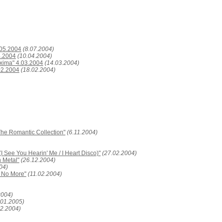
.05.2004
(8.07.2004)
4.2004
(10.04.2004)
xima" 4.03.2004
(14.03.2004)
02.2004
(18.02.2004)
The Romantic Collection"
(6.11.2004)
I See You Hearin' Me / I Heart Disco)"
(27.02.2004)
 Metal"
(26.12.2004)
04)
h No More"
(11.02.2004)
2004)
.01.2005)
02.2004)