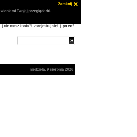
Zamknij
wieniami Twojej przeglądarki.
ę
| nie masz konta?!
zarejestruj się!
|
po co?
niedziela, 9 sierpnia 2026