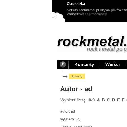
Ciasteczka
Serwis rockmetal.pl używa plików coo
Zobacz
więcej informacji
.
Koncerty
Wieści
Autorzy
Autor - ad
Wybierz literę:
0-9
A
B
C
D
E
F
autor:
ad
wywiady:
(4)