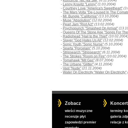
-
Kom3rcja "Nic Na Siłę"
(6.11.2004)
-
Lenny Kravitz "Lenny"
(1.03.2004)
-
Courtney Love "America's Sweetheart"
(3
-
The Mars Volta "De-Loused In The Comat
-
Mr. Bungle "California"
(13.10.2004)
-
Muse "Absolution"
(12.02.2004)
-
Pearl Jam "Riot Act"
(13.02.2004)
-
Psychopunch "Smashed On Arrival"
(13.1
-
Queens Of The Stone Age "Songs For The
-
Radiohead "Hail to the Thief"
(10.02.2004
-
Slayer "God Hates Us All"
(12.02.2004)
-
Sonic Youth "Sonic Nurse"
(5.10.2004)
-
Sparta "Porcelain"
(5.10.2004)
-
Stripsearch "Stripsearch"
(6.11.2004)
-
The Strokes "Room on Fire"
(10.02.2004)
-
Tomahawk "Mit Gas"
(8.07.2004)
-
The Urbane "Glitter"
(4.11.2004)
-
Vast "Nude"
(21.11.2004)
-
Water On Electricity "Water On Electricity"
Zobacz
Koncert
wieści muzyczne
terminy k
recenzje płyt
galeria zdj
zapowiedzi premier
relacje z 
wywiady