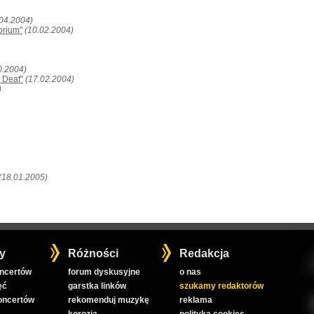
.04.2004)
orium"
(10.02.2004)
0.2004)
 Deaf"
(17.02.2004)
)
(18.01.2005)
y
Różności
Redakcja
oncertów
forum dyskusyjne
o nas
ęć
garstka linków
szukamy redaktorów
koncertów
rekomenduj muzykę
reklama
korozja
polityka cookies