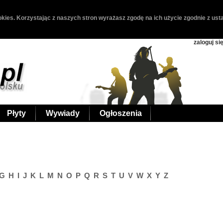
kies. Korzystając z naszych stron wyrażasz zgodę na ich użycie zgodnie z usta
zaloguj si
Płyty
Wywiady
Ogłoszenia
G
H
I
J
K
L
M
N
O
P
Q
R
S
T
U
V
W
X
Y
Z