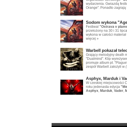
wydarzenia. Gwiazdą fest
Orange". Ponadto zagrają
Sodom wykona "Age
Festiwal
"Ostrava v plam
przełożony na 30 i 31 lip
wykona w całości materiał
więcej »
Warbell pokazał tel
Grający melodyjny death 
"Dualmind". Klip wyreżyse
promuje album pt. "Plague"
zespół Warbell założyli w
(
Asphyx, Marduk i Va
W czeskiej miejscowości 
roku jedenasta edycja
"Me
Asphyx
,
Marduk
,
Vader
,