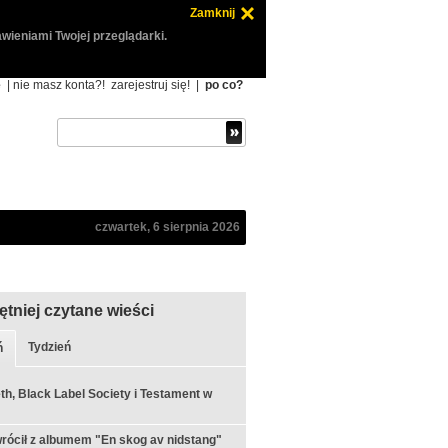
Zamknij
wieniami Twojej przeglądarki.
ę
| nie masz konta?!
zarejestruj się!
|
po co?
czwartek, 6 sierpnia 2026
ętniej czytane wieści
Tydzień
ń
h, Black Label Society i Testament w
rócił z albumem "En skog av nidstang"