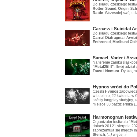
Do składu czeskiego festi
Rotten Sound
,
Origin
,
Sch
Rattle
. Wcześniej swój udz
Carcass i Suicidal An
Do składu czeskiego festi
Carnal Diafragma
i
Awriz
Enthroned
,
Moribund Obli
Samael, Vader i Assa
Na terenie zamku śląskoos
"Metal25!!!"
. Swój udział 
Faust
i
Nomura
. Dyskogra
Hypnos wróci do Pol
Czeski
Hypnos
zapowiedzi
w Lublinie, 22 kwietnia w
szósty longplay studyjny,
miejsce 30 października
(.
Harmonogram festiwa
Organizator festiwalu
"Met
dniach 20 i 21 sierpnia 2
zaprezentują się między i
Stench
,
(...)
więcej »