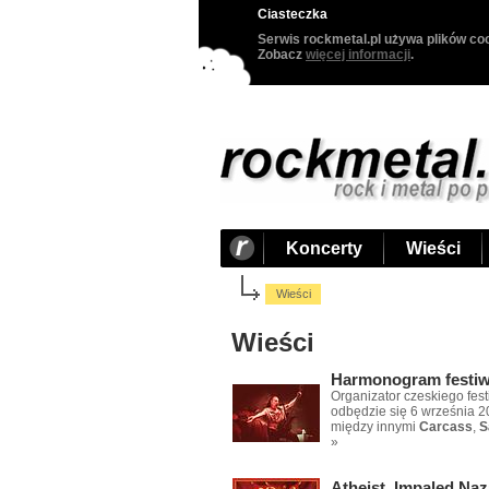
Ciasteczka
Serwis rockmetal.pl używa plików coo
Zobacz
więcej informacji
.
Koncerty
Wieści
Wieści
Wieści
Harmonogram festiwa
Organizator czeskiego fes
odbędzie się 6 września 2
między innymi
Carcass
,
S
»
Atheist, Impaled Naz