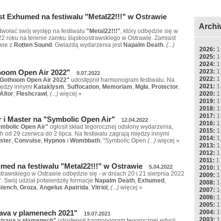
t Exhumed na festiwalu "Metal22!!!" w Ostrawie
Archi
wołać swój występ na festiwalu
"Metal22!!!"
, który odbędzie się w
022 roku na terenie zamku śląskoostrawskiego w Ostrawie. Zamiast
wie z
Rotten Sound
. Gwiazdą wydarzenia jest
Napalm Death
.
(...)
2026:
1
2025:
1
2024:
1
oom Open Air 2022"
2023:
1
9.07.2022
2022:
1
Gothoom Open Air 2022"
udostępnił harmonogram festiwalu. Na
2021:
1
iędzy innymi
Kataklysm
,
Suffocation
,
Memoriam
,
Mgła
,
Protector
,
2020:
1
Altor
,
Fleshcrawl
,
(...)
więcej »
2019:
1
2018:
1
2017:
1
r i Master na "Symbolic Open Air"
12.04.2022
2016:
1
mbolic Open Air"
ogłosił skład tegorocznej odsłony wydarzenia,
2015:
1
h od 29 czerwca do 2 lipca. Na festiwalu zagrają między innymi
2014:
1
ster
,
Convulse
,
Hypnos
i
Wombbath
. "Symbolic Open
(...)
więcej »
2013:
1
2012:
1
2011:
1
med na festiwalu "Metal22!!!" w Ostrawie
5.04.2022
2010:
1
trawskiego w Ostrawie odbędzie się - w dniach 20 i 21 sierpnia 2022
2009:
1
"
. Swój udział potwierdziły formacje
Napalm Death
,
Exhumed
,
2008:
1
Stench
,
Groza
,
Angelus Apatrida
,
Vitriol
,
(...)
więcej »
2007:
1
2006:
1
2005:
1
2004:
1
va v plamenech 2021"
19.07.2021
2003:
1
trava v plamenech"
udostępnił harmonogram tegorocznej edycji