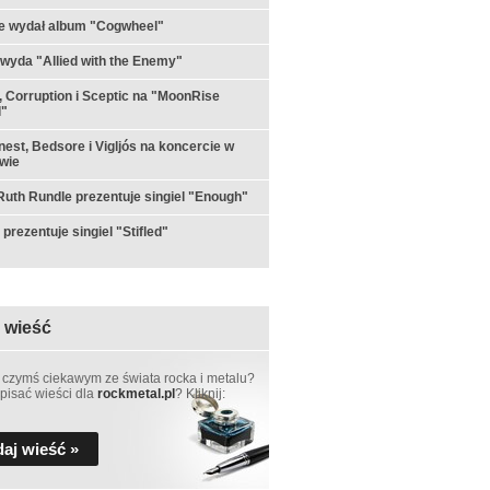
e wydał album "Cogwheel"
 wyda "Allied with the Enemy"
 Corruption i Sceptic na "MoonRise
l"
est, Bedsore i Vigljós na koncercie w
wie
th Rundle prezentuje singiel "Enough"
prezentuje singiel "Stifled"
 wieść
 czymś ciekawym ze świata rocka i metalu?
pisać wieści dla
rockmetal.pl
? Kliknij:
aj wieść »