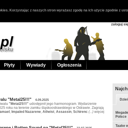
kies. Korzystając z naszych stron wyrażasz zgodę na ich użycie zgodnie z usta
zaloguj si
Płyty
Wywiady
Ogłoszenia
Najch
lu "Metal25!!!"
Dzie
4.09.2025
tiwalu
"Metal25!!!"
udostępnił jego harmonogram. Wydarzenie
025 roku na terenie zamku śląskoostrawskiego w Ostrawie. Zagrają
amael
,
Impaled Nazarene
,
Atheist
,
Assassin
,
Schirenc
(...)
więcej
Megadet
Polsce
Taake w
arene i Rotten Sound na "Metal25!!!"
22.07.2025