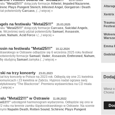
walu
"Metal25!!!"
dołączyły formacje
Atheist
,
Impaled Nazarene
,
Altarag
irenc Plays Pungent Stench
,
Infested Angel
,
Gorgatron
i
Death
iał potwierdziły
Carcass
,
(...)
więcej »
Xentrix
Trauma,
gels na festiwalu "Metal25!!!"
25.03.2025
Festiva
walu
"Metal25!!!"
dołączyły formacje
Carcass
,
Suicidal Angels
,
is
. Wcześniej swój udział potwierdziły
Samael
,
Assassin
,
Wolvenn
vion
,
Nahum
,
Acid Force
i
(...)
więcej »
Warsza
Emma Ru
ssin na festiwalu "Metal25!!!"
10.12.2024
trawskiego w Ostrawie odbędzie się 6 września 2025 roku festiwal
Godslut 
potwierdziły formacje
Samael
,
Vader
,
Assassin
,
Enthroned
,
Nahum
,
fię studyjną
Samael
zamyka
(...)
więcej »
ski na trzy koncerty
23.01.2023
Dodaj
ał trzy koncerty w Polsce na 2023 rok. Odbędą się one 21 kwietnia
 Gomunicach i 23 kwietnia w Zabrzu. Hypnos nadal ogrywa swój
 zatytułowany "The Blackcrow". Premiera wydawnictwa na CD miała
..)
więcej »
Wiesz o
Chcesz 
lu "Metal22!!!" w Ostrawie
11.08.2022
al22!!!"
udostępnił harmonogram wydarzenia. Odbędzie się ono w
Dod
022 roku na terenie zamku śląskoostrawskiego w Ostrawie. Na scenie
nnymi
Napalm Death
,
Rotten Sound
,
Schirenc Plays Pungent