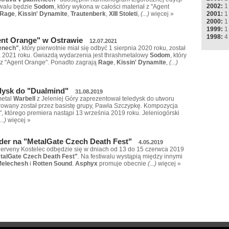
2002:
1
iwalu będzie
Sodom
, który wykona w całości materiał z "Agent
2001:
1
Rage
,
Kissin' Dynamite
,
Trautenberk
,
XIII Stoleti
,
(...)
więcej »
2000:
1
1999:
1
1998:
4
nt Orange" w Ostrawie
12.07.2021
enech"
, który pierwotnie miał się odbyć 1 sierpnia 2020 roku, został
ca 2021 roku. Gwiazdą wydarzenia jest thrashmetalowy
Sodom
, który
 z "Agent Orange". Ponadto zagrają
Rage
,
Kissin' Dynamite
,
(...)
edysk do "Dualmind"
31.08.2019
metal
Warbell
z Jeleniej Góry zaprezentował teledysk do utworu
rowany został przez basistę grupy, Pawła Szczypkę. Kompozycja
, którego premiera nastąpi 13 września 2019 roku. Jeleniogórski
...)
więcej »
der na "MetalGate Czech Death Fest"
4.05.2019
Cerveny Kostelec odbędzie się w dniach od 13 do 15 czerwca 2019
talGate Czech Death Fest"
. Na festiwalu wystąpią między innymi
Melechesh
i
Rotten Sound
.
Asphyx
promuje obecnie
(...)
więcej »