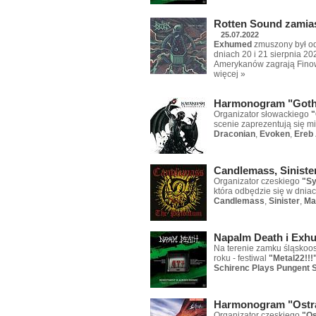
Rotten Sound zamias
25.07.2022
Exhumed
zmuszony był od
dniach 20 i 21 sierpnia 2
Amerykanów zagrają Fino
więcej »
Harmonogram "Goth
Organizator słowackiego
"
scenie zaprezentują się m
Draconian
,
Evoken
,
Ereb 
Candlemass, Siniste
Organizator czeskiego
"Sy
która odbędzie się w dniac
Candlemass
,
Sinister
,
Ma
Napalm Death i Exhu
Na terenie zamku śląskoos
roku - festiwal
"Metal22!!!
Schirenc Plays Pungent 
Harmonogram "Ostra
Organizator czeskiego
"Os