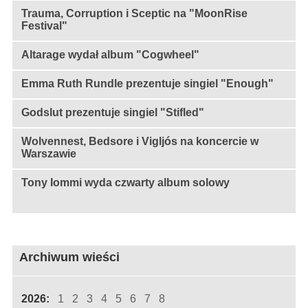
Trauma, Corruption i Sceptic na "MoonRise
Festival"
Altarage wydał album "Cogwheel"
Emma Ruth Rundle prezentuje singiel "Enough"
Godslut prezentuje singiel "Stifled"
Wolvennest, Bedsore i Vigljós na koncercie w
Warszawie
Tony Iommi wyda czwarty album solowy
Archiwum wieści
2026:
1
2
3
4
5
6
7
8