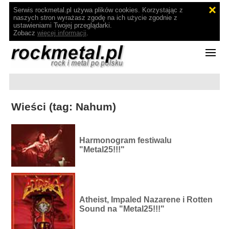
Serwis rockmetal.pl używa plików cookies. Korzystając z
naszych stron wyrażasz zgodę na ich użycie zgodnie z
ustawieniami Twojej przeglądarki.
Zobacz
więcej informacji
.
Wieści (tag: Nahum)
Harmonogram festiwalu
"Metal25!!!"
Atheist, Impaled Nazarene i Rotten
Sound na "Metal25!!!"