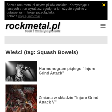
Serwis rockmetal.pl używa plików cookies. Korzystając z
naszych stron wyrażasz zgodę na ich użycie zgodnie z
ustawieniami Twojej przeglądarki.
Zobacz
więcej informacji
.
Wieści (tag: Squash Bowels)
Harmonogram piątego "Injure
Grind Attack"
Zmiana w składzie "Injure Grind
Attack V"