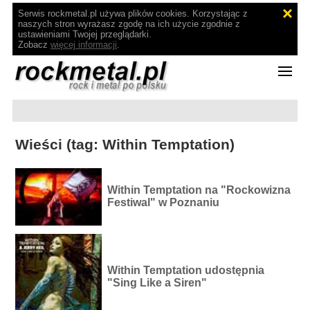
Serwis rockmetal.pl używa plików cookies. Korzystając z
naszych stron wyrażasz zgodę na ich użycie zgodnie z
ustawieniami Twojej przeglądarki.
Zobacz
więcej informacji
.
Wieści (tag: Within Temptation)
Within Temptation na "Rockowizna
Festiwal" w Poznaniu
Within Temptation udostępnia
"Sing Like a Siren"