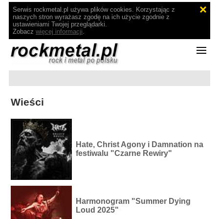
Serwis rockmetal.pl używa plików cookies. Korzystając z
naszych stron wyrażasz zgodę na ich użycie zgodnie z
ustawieniami Twojej przeglądarki.
Zobacz
więcej informacji
.
Wieści
Hate, Christ Agony i Damnation na
festiwalu "Czarne Rewiry"
Harmonogram "Summer Dying
Loud 2025"