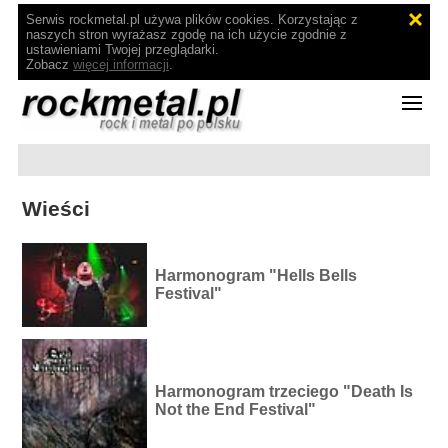
Serwis rockmetal.pl używa plików cookies. Korzystając z
naszych stron wyrażasz zgodę na ich użycie zgodnie z
ustawieniami Twojej przeglądarki.
Zobacz
więcej informacji
.
Wieści
Harmonogram "Hells Bells
Festival"
Harmonogram trzeciego "Death Is
Not the End Festival"