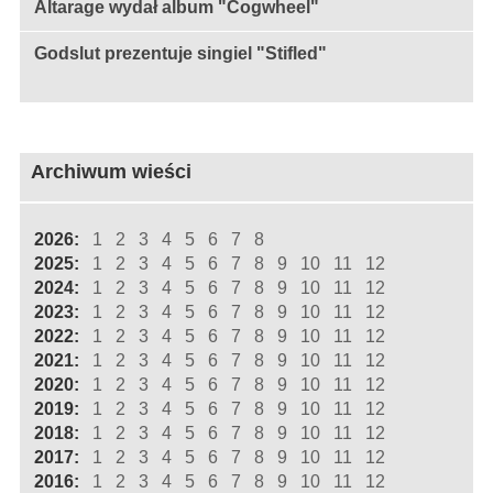
Altarage wydał album "Cogwheel"
Godslut prezentuje singiel "Stifled"
Archiwum wieści
2026:
1
2
3
4
5
6
7
8
2025:
1
2
3
4
5
6
7
8
9
10
11
12
2024:
1
2
3
4
5
6
7
8
9
10
11
12
2023:
1
2
3
4
5
6
7
8
9
10
11
12
2022:
1
2
3
4
5
6
7
8
9
10
11
12
2021:
1
2
3
4
5
6
7
8
9
10
11
12
2020:
1
2
3
4
5
6
7
8
9
10
11
12
2019:
1
2
3
4
5
6
7
8
9
10
11
12
2018:
1
2
3
4
5
6
7
8
9
10
11
12
2017:
1
2
3
4
5
6
7
8
9
10
11
12
2016:
1
2
3
4
5
6
7
8
9
10
11
12