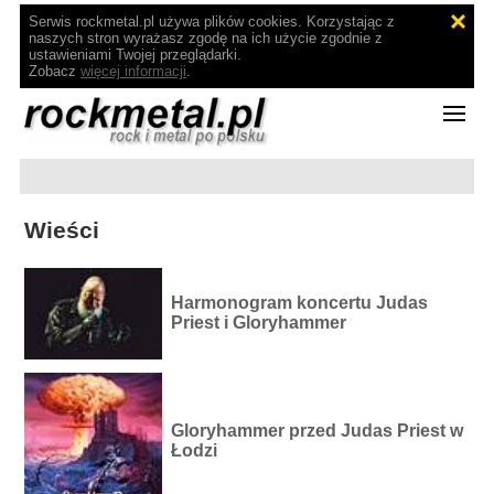
Serwis rockmetal.pl używa plików cookies. Korzystając z
naszych stron wyrażasz zgodę na ich użycie zgodnie z
ustawieniami Twojej przeglądarki.
Zobacz
więcej informacji
.
Wieści
Harmonogram koncertu Judas
Priest i Gloryhammer
Gloryhammer przed Judas Priest w
Łodzi