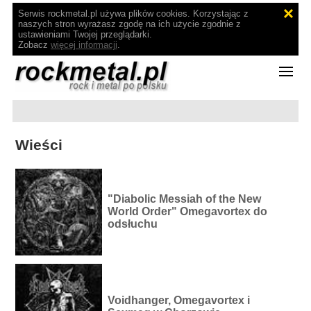
Serwis rockmetal.pl używa plików cookies. Korzystając z
naszych stron wyrażasz zgodę na ich użycie zgodnie z
ustawieniami Twojej przeglądarki.
Zobacz
więcej informacji
.
Wieści
"Diabolic Messiah of the New
World Order" Omegavortex do
odsłuchu
Voidhanger, Omegavortex i