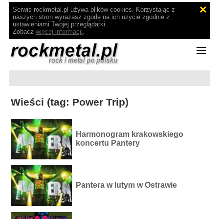
Serwis rockmetal.pl używa plików cookies. Korzystając z
naszych stron wyrażasz zgodę na ich użycie zgodnie z
ustawieniami Twojej przeglądarki.
Zobacz
więcej informacji
.
Wieści (tag: Power Trip)
Harmonogram krakowskiego
koncertu Pantery
Pantera w lutym w Ostrawie