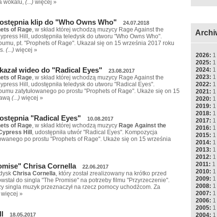
a wokalu,
(...)
więcej »
dostępnia klip do "Who Owns Who"
24.07.2018
ets of Rage
, w skład której wchodzą muzycy Rage Against the
Archi
ypress Hill, udostępniła teledysk do utworu "Who Owns Who".
umu, pt. "Prophets of Rage". Ukazał się on 15 września 2017 roku
s.
(...)
więcej »
2026:
1
2025:
1
kazał wideo do "Radical Eyes"
2024:
1
23.08.2017
2023:
1
ets of Rage
, w skład której wchodzą muzycy Rage Against the
2022:
1
press Hill, udostępniła teledysk do utworu "Radical Eyes".
umu zatytułowanego po prostu "Prophets of Rage". Ukaże się on 15
2021:
1
rawą
(...)
więcej »
2020:
1
2019:
1
2018:
1
ostępnia "Radical Eyes"
10.08.2017
2017:
1
ets of Rage
, w skład której wchodzą muzycy
Rage Against the
2016:
1
Cypress Hill
, udostępniła utwór "Radical Eyes". Kompozycja
2015:
1
owanego po prostu "Prophets of Rage". Ukaże się on 15 września
2014:
1
2013:
1
2012:
1
2011:
1
omise" Chrisa Cornella
22.06.2017
2010:
1
edysk
Chrisa Cornella
, który został zrealizowany na krótko przed
2009:
1
stał do singla "The Promise" na potrzeby filmu "Przyrzeczenie".
2008:
1
ży singla muzyk przeznaczył na rzecz pomocy uchodźcom. Za
2007:
1
więcej »
2006:
1
2005:
1
ll
2004:
1
18.05.2017