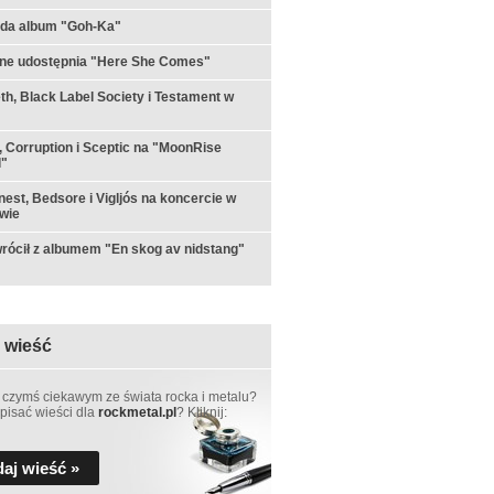
yda album "Goh-Ka"
rne udostępnia "Here She Comes"
h, Black Label Society i Testament w
 Corruption i Sceptic na "MoonRise
l"
est, Bedsore i Vigljós na koncercie w
wie
rócił z albumem "En skog av nidstang"
 wieść
 czymś ciekawym ze świata rocka i metalu?
pisać wieści dla
rockmetal.pl
? Kliknij:
aj wieść »