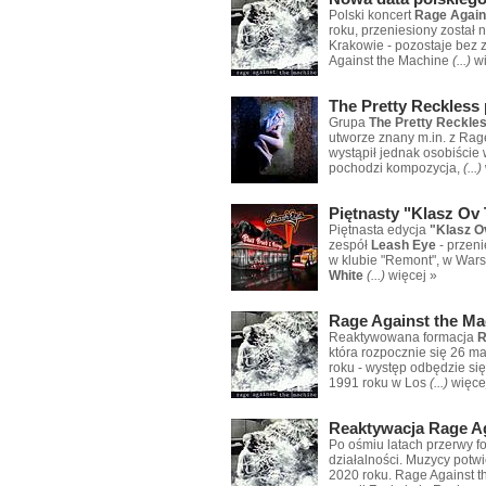
Polski koncert
Rage Again
roku, przeniesiony został 
Krakowie - pozostaje bez
Against the Machine
(...)
w
The Pretty Reckless 
Grupa
The Pretty Reckle
utworze znany m.in. z Rage
wystąpił jednak osobiście 
pochodzi kompozycja,
(...)
Piętnasty "Klasz Ov
Piętnasta edycja
"Klasz O
zespół
Leash Eye
- przeni
w klubie "Remont", w Wars
White
(...)
więcej »
Rage Against the Ma
Reaktywowana formacja
R
która rozpocznie się 26 m
roku - występ odbędzie si
1991 roku w Los
(...)
więce
Reaktywacja Rage Ag
Po ośmiu latach przerwy 
działalności. Muzycy potw
2020 roku. Rage Against t