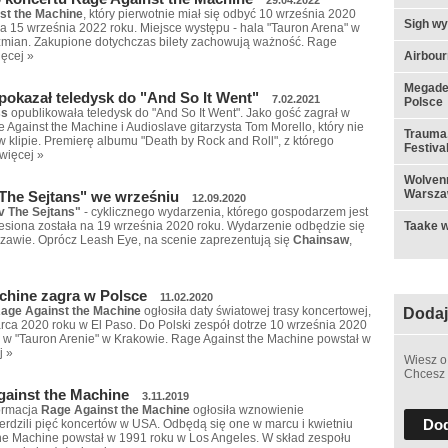
st the Machine
, który pierwotnie miał się odbyć 10 września 2020
Sigh w
na 15 września 2022 roku. Miejsce występu - hala "Tauron Arena" w
 zmian. Zakupione dotychczas bilety zachowują ważność. Rage
Airbou
ięcej »
Megadet
pokazał teledysk do "And So It Went"
7.02.2021
Polsce
ss
opublikowała teledysk do "And So It Went". Jako gość zagrał w
 Against the Machine i Audioslave gitarzysta Tom Morello, który nie
Trauma,
w klipie. Premierę albumu "Death by Rock and Roll", z którego
Festiva
więcej »
Wolvenn
Warsza
 The Sejtans" we wrześniu
12.09.2020
v The Sejtans"
- cyklicznego wydarzenia, którego gospodarzem jest
Taake w
esiona została na 19 września 2020 roku. Wydarzenie odbędzie się
zawie. Oprócz Leash Eye, na scenie zaprezentują się
Chainsaw
,
chine zagra w Polsce
11.02.2020
age Against the Machine
ogłosiła daty światowej trasy koncertowej,
Dodaj
arca 2020 roku w El Paso. Do Polski zespół dotrze 10 września 2020
ę w "Tauron Arenie" w Krakowie. Rage Against the Machine powstał w
j »
Wiesz o
Chcesz 
ainst the Machine
3.11.2019
formacja
Rage Against the Machine
ogłosiła wznowienie
Dod
ierdzili pięć koncertów w USA. Odbędą się one w marcu i kwietniu
he Machine powstał w 1991 roku w Los Angeles. W skład zespołu