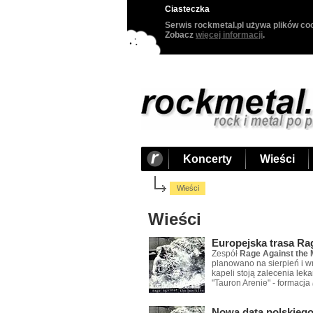
Ciasteczka
Serwis rockmetal.pl używa plików coo
Zobacz
więcej informacji
.
Koncerty
Wieści
Wieści
Wieści
Europejska trasa Ra
Zespół
Rage Against the
planowano na sierpień i w
kapeli stoją zalecenia lek
"Tauron Arenie" - formacja
Nowa data polskiego