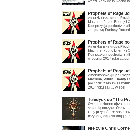
weszli Zack de la Rocha n
Prophets of Rage u
Amerykańska grupa
Proph
Machine, Public Enemy i C
Kompozycja pochodzi z alb
za sprawą Fantasy Record
Prophets of Rage po
Amerykańska grupa
Proph
Machine, Public Enemy i Cy
Kompozycja pochodzi z alb
września 2017 roku za sp
Prophets of Rage ud
Amerykańska grupa
Proph
Machine
,
Public Enemy
i
pochodzi z albumu zatytuł
2017 roku za
(...)
więcej »
Teledysk do "The Pr
Światło dzienne ujrzał tel
śmiercią muzyka. Obraz pow
Cały przychód ze sprzeda
reżyserię odpowiadają
(...)
Nie żyje Chris Corne