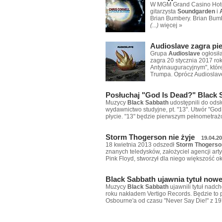
W MGM Grand Casino Hotel
gitarzysta
Soundgarden
i
Brian Bumbery. Brian Bumb
(...)
więcej »
Audioslave zagra pi
Grupa
Audioslave
ogłosił
zagra 20 stycznia 2017 ro
Antyinauguracyjnym", któr
Trumpa. Oprócz Audioslav
Posłuchaj "God Is Dead?" Black 
Muzycy
Black Sabbath
udostępnili do ods
wydawnictwo studyjne, pt. "13". Utwór "God
płycie. "13" będzie pierwszym pełnometr
Storm Thogerson nie żyje
19.04.2
18 kwietnia 2013 odszedł
Storm Thogerso
znanych teledysków, założyciel agencji ar
Pink Floyd, stworzył dla niego większość ok
Black Sabbath ujawnia tytuł nowe
Muzycy
Black Sabbath
ujawnili tytuł nadc
roku nakładem Vertigo Records. Będzie to
Osbourne'a od czasu "Never Say Die!" z 19