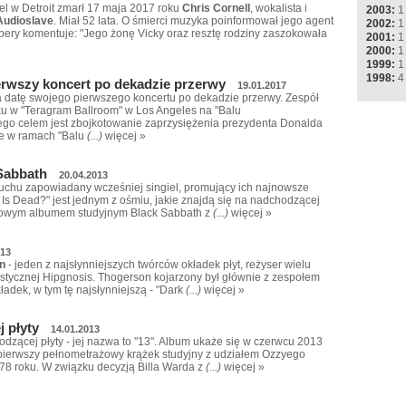
 w Detroit zmarł 17 maja 2017 roku
Chris Cornell
, wokalista i
2003:
1
Audioslave
. Miał 52 lata. O śmierci muzyka poinformował jego agent
2002:
1
ery komentuje: "Jego żonę Vicky oraz resztę rodziny zaszokowała
2001:
1
2000:
1
1999:
1
1998:
4
erwszy koncert po dekadzie przerwy
19.01.2017
a datę swojego pierwszego koncertu po dekadzie przerwy. Zespół
ku w "Teragram Ballroom" w Los Angeles na "Balu
ego celem jest zbojkotowanie zaprzysiężenia prezydenta Donalda
e w ramach "Balu
(...)
więcej »
Sabbath
20.04.2013
łuchu zapowiadany wcześniej singiel, promujący ich najnowsze
 Is Dead?" jest jednym z ośmiu, jakie znajdą się na nadchodzącej
ażowym albumem studyjnym Black Sabbath z
(...)
więcej »
013
n
- jeden z najsłynniejszych twórców okładek płyt, reżyser wielu
tystycznej Hipgnosis. Thogerson kojarzony był głównie z zespołem
ładek, w tym tę najsłynniejszą - "Dark
(...)
więcej »
j płyty
14.01.2013
hodzącej płyty - jej nazwa to "13". Album ukaże się w czerwcu 2013
 pierwszy pełnometrażowy krążek studyjny z udziałem Ozzyego
78 roku. W związku decyzją Billa Warda z
(...)
więcej »