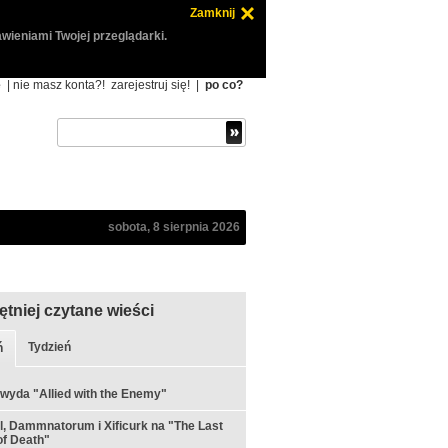
Zamknij
wieniami Twojej przeglądarki.
ę
| nie masz konta?!
zarejestruj się!
|
po co?
sobota, 8 sierpnia 2026
ętniej czytane wieści
Tydzień
ń
 wyda "Allied with the Enemy"
ul, Dammnatorum i Xificurk na "The Last
f Death"