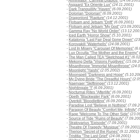
-
Annihilator "Carnival Diablos"
(24.08.2001
-
Asgaard "Ex Oriente Lux"
(24.11.2001)
-
Dark Tranquillity "Haven"
(6.09.2001)
-
Dolorian "Dolorian"
(6.09.2001)
-
Dragonlord "Rapture"
(14.12.2001)
-
Flotsam and Jetsam "Drift"
(6.09.2001)
-
Flotsam and Jetsam "My God"
(23.09.200
-
Gamma Ray "No World Order"
(13.12.200
-
Iced Earth "Horror Show"
(5.10.2001)
-
Katatonia "Last Fair Deal Gone Down"
(23
-
Korovakill "Waterhells"
(24.08.2001)
-
Lost In Misery "Carousel Of Memories"
(6
-
Lux Occulta "The Mother and the Enemy"
-
The Man Called TEA "Sketchpad #1"
(6.0
-
Mekong Delta "Visions Fugitives"
(15.09.
-
Misanthrope "Immortal Misanthrope"
(24.
-
Moonlight "Yaishi"
(2.05.2002)
-
Moonspell "Darkness and Hope"
(5.10.20
-
My Dying Bride "The Dreadful Hours"
(2.0
-
Naervaer "Skiftninger"
(13.12.2001)
-
Nightingale "I"
(6.09.2001)
-
Nocturnal Rites "Afterlife"
(6.09.2001)
-
Opeth "Blackwater Park"
(6.09.2001)
-
Overkill "Bloodletting"
(6.09.2001)
-
Paradise Lost "Believe in Nothing"
(7.09.
-
Paragon Of Beauty "Comfort Me, Infinity"
(
-
Rage "Welcome To The Other Side"
(23.0
-
Source of Tide "Ruins of Beauty"
(7.09.20
-
Stratovarius "Episode"
(7.09.2001)
-
Theatre Of Tragedy "Musique"
(7.09.2001
-
Therion "Secret of the Runes"
(9.11.2001)
-
Tristitia "The Last Grief"
(24.08.2001)