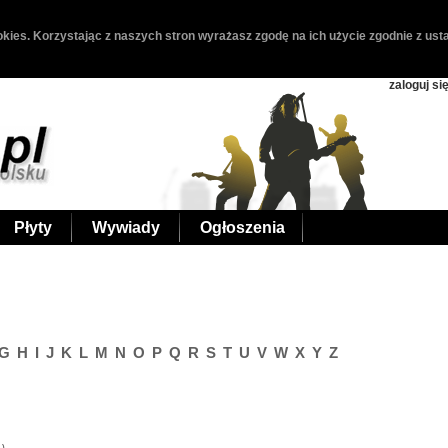
kies. Korzystając z naszych stron wyrażasz zgodę na ich użycie zgodnie z usta
zaloguj si
Płyty
Wywiady
Ogłoszenia
G
H
I
J
K
L
M
N
O
P
Q
R
S
T
U
V
W
X
Y
Z