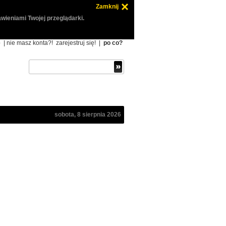
Zamknij
wieniami Twojej przeglądarki.
ę
| nie masz konta?!
zarejestruj się!
|
po co?
sobota, 8 sierpnia 2026