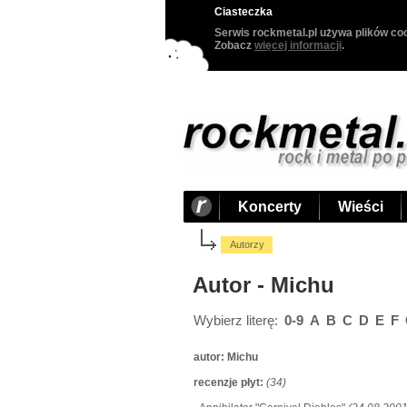
Ciasteczka
Serwis rockmetal.pl używa plików coo
Zobacz
więcej informacji
.
Koncerty
Wieści
Autorzy
Autor - Michu
Wybierz literę:
0-9
A
B
C
D
E
F
autor:
Michu
recenzje płyt:
(34)